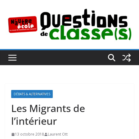
Passer
au
contenu
DÉBATS & ALTERNATIVES
Les Migrants de
l’intérieur
13 octobre 2018
Laurent Ott