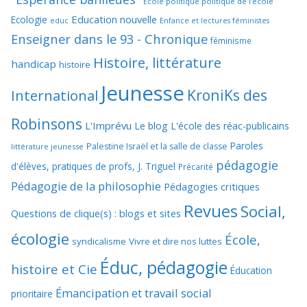
Ecole politique politique de l'école
Education nouvelle
Ecologie
educ
Enfance et lectures féministes
Enseigner dans le 93 - Chronique
féminisme
Histoire, littérature
handicap
histoire
Jeunesse
KroniKs des
International
Robinsons
L'Imprévu
Le blog L'école des réac-publicains
Paroles
Palestine Israël et la salle de classe
littérature jeunesse
pédagogie
d'élèves, pratiques de profs, J. Triguel
Précarité
Pédagogie de la philosophie
Pédagogies critiques
Revues
Social,
Questions de clique(s) : blogs et sites
écologie
École,
syndicalisme
Vivre et dire nos luttes
Éduc, pédagogie
histoire et Cie
Éducation
Émancipation et travail social
prioritaire