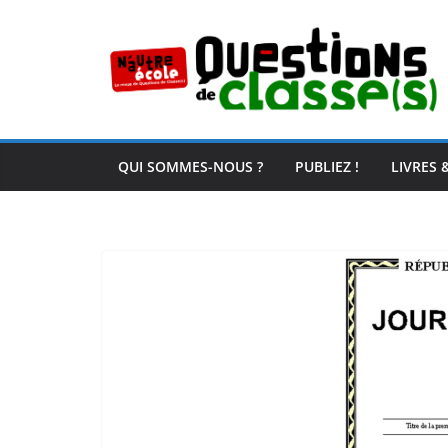
Passer
au
contenu
QUI SOMMES-NOUS ?
PUBLIEZ !
LIVRES 