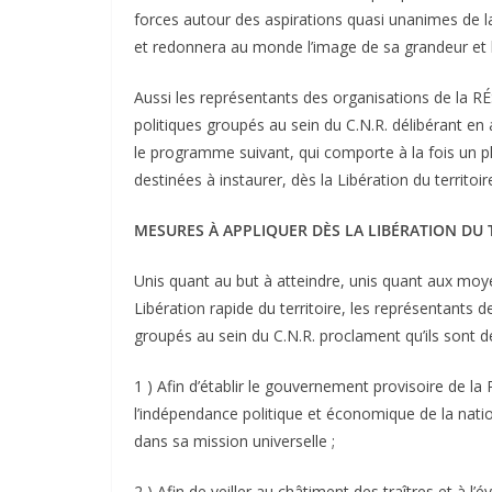
forces autour des aspirations quasi unanimes de la
et redonnera au monde l’image de sa grandeur et 
Aussi les représentants des organisations de la R
politiques groupés au sein du C.N.R. délibérant en 
le programme suivant, qui comporte à la fois un p
destinées à instaurer, dès la Libération du territoir
MESURES À APPLIQUER DÈS LA LIBÉRATION DU 
Unis quant au but à atteindre, unis quant aux moye
Libération rapide du territoire, les représentant
groupés au sein du C.N.R. proclament qu’ils sont dé
1 ) Afin d’établir le gouvernement provisoire de l
l’indépendance politique et économique de la natio
dans sa mission universelle ;
2 ) Afin de veiller au châtiment des traîtres et à l’