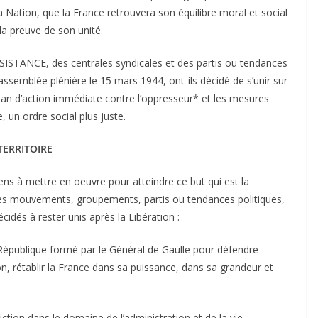
 Nation, que la France retrouvera son équilibre moral et social
la preuve de son unité.
ÉSISTANCE, des centrales syndicales et des partis ou tendances
assemblée plénière le 15 mars 1944, ont-ils décidé de s’unir sur
lan d’action immédiate contre l’oppresseur* et les mesures
e, un ordre social plus juste.
TERRITOIRE
ns à mettre en oeuvre pour atteindre ce but qui est la
s des mouvements, groupements, partis ou tendances politiques,
cidés à rester unis après la Libération :
a République formé par le Général de Gaulle pour défendre
n, rétablir la France dans sa puissance, dans sa grandeur et
éviction dans le domaine de l’administration et de la vie