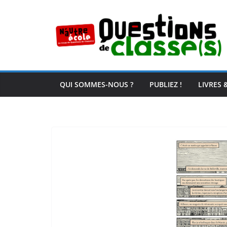
Passer
au
contenu
QUI SOMMES-NOUS ?
PUBLIEZ !
LIVRES 