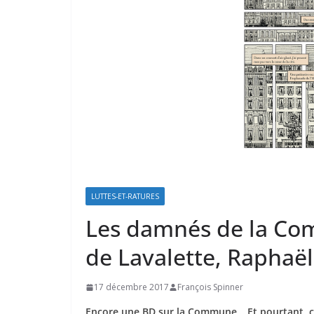
LUTTES-ET-RATURES
Les damnés de la Com
de Lavalette, Raphaë
17 décembre 2017
François Spinner
Encore une BD sur la Commune… Et pourtant, c’e