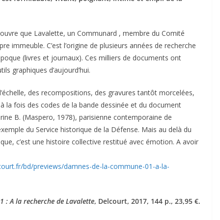
découvre que Lavalette, un Communard , membre du Comité
pre immeuble. C’est l’origine de plusieurs années de recherche
’époque (livres et journaux). Ces milliers de documents ont
ils graphiques d’aujourd’hui.
 d’échelle, des recompositions, des gravures tantôt morcelées,
e à la fois des codes de la bande dessinée et du document
ctorine B. (Maspero, 1978), parisienne contemporaine de
exemple du Service historique de la Défense. Mais au delà du
ue, c’est une histoire collective restitué avec émotion. A avoir
lcourt.fr/bd/previews/damnes-de-la-commune-01-a-la-
 : A la recherche de Lavalette
, Delcourt, 2017, 144 p., 23,95 €.