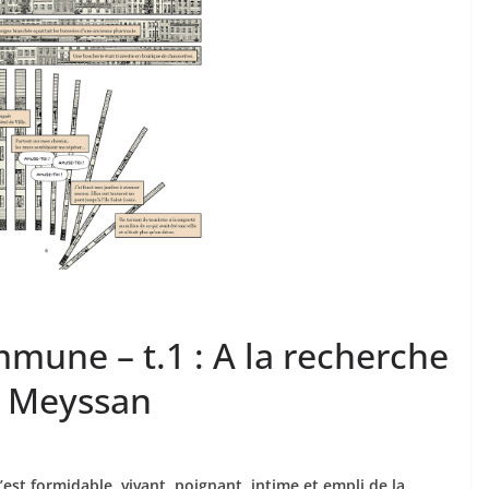
mune – t.1 : A la recherche
l Meyssan
st formidable, vivant, poignant, intime et empli de la