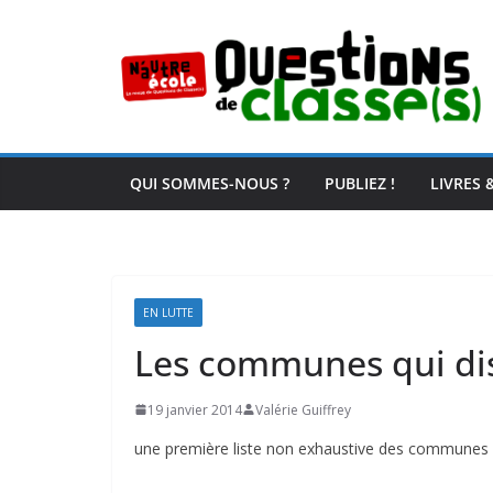
Passer
au
contenu
QUI SOMMES-NOUS ?
PUBLIEZ !
LIVRES 
EN LUTTE
Les communes qui di
19 janvier 2014
Valérie Guiffrey
une première liste non exhaustive des communes q