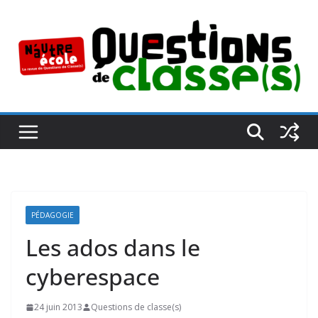
Passer
au
contenu
PÉDAGOGIE
Les ados dans le
cyberespace
24 juin 2013
Questions de classe(s)