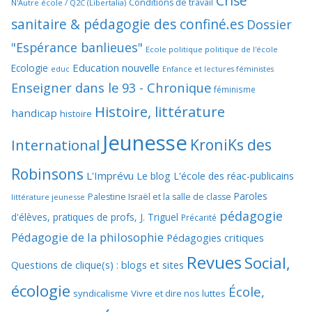
Crise
Conditions de travail
N'Autre école / Q2C (Libertalia)
sanitaire & pédagogie des confiné.es
Dossier
"Espérance banlieues"
Ecole politique politique de l'école
Education nouvelle
Ecologie
educ
Enfance et lectures féministes
Enseigner dans le 93 - Chronique
féminisme
Histoire, littérature
handicap
histoire
Jeunesse
KroniKs des
International
Robinsons
L'Imprévu
Le blog L'école des réac-publicains
Paroles
Palestine Israël et la salle de classe
littérature jeunesse
pédagogie
d'élèves, pratiques de profs, J. Triguel
Précarité
Pédagogie de la philosophie
Pédagogies critiques
Revues
Social,
Questions de clique(s) : blogs et sites
écologie
École,
syndicalisme
Vivre et dire nos luttes