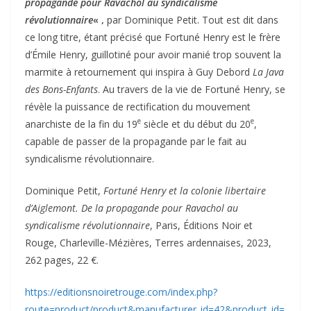
propagande pour Ravachol au syndicalisme
révolutionnaire
« ,
par Dominique Petit. Tout est dit dans
ce long titre, étant précisé que Fortuné Henry est le frère
d’Émile Henry, guillotiné pour avoir manié trop souvent la
marmite à retournement qui inspira à Guy Debord
La Java
des Bons-Enfants
. Au travers de la vie de Fortuné Henry, se
révèle la puissance de rectification du mouvement
e
e
anarchiste de la fin du 19
siècle et du début du 20
,
capable de passer de la propagande par le fait au
syndicalisme révolutionnaire.
Dominique Petit,
Fortuné Henry et la colonie libertaire
d’Aiglemont. De la propagande pour Ravachol au
syndicalisme révolutionnaire
, Paris, Éditions Noir et
Rouge, Charleville-Mézières, Terres ardennaises, 2023,
262 pages, 22 €.
https://editionsnoiretrouge.com/index.php?
route=product/product&manufacturer_id=42&product_id=