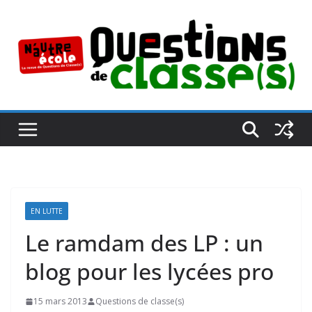
Passer
au
contenu
EN LUTTE
Le ramdam des LP : un
blog pour les lycées pro
15 mars 2013
Questions de classe(s)