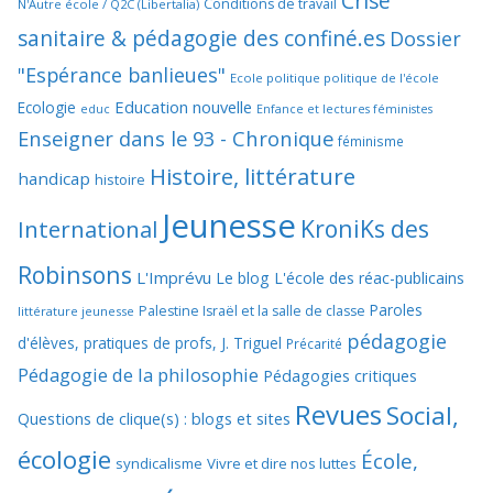
Crise
Conditions de travail
N'Autre école / Q2C (Libertalia)
sanitaire & pédagogie des confiné.es
Dossier
"Espérance banlieues"
Ecole politique politique de l'école
Education nouvelle
Ecologie
educ
Enfance et lectures féministes
Enseigner dans le 93 - Chronique
féminisme
Histoire, littérature
handicap
histoire
Jeunesse
KroniKs des
International
Robinsons
L'Imprévu
Le blog L'école des réac-publicains
Paroles
Palestine Israël et la salle de classe
littérature jeunesse
pédagogie
d'élèves, pratiques de profs, J. Triguel
Précarité
Pédagogie de la philosophie
Pédagogies critiques
Revues
Social,
Questions de clique(s) : blogs et sites
écologie
École,
syndicalisme
Vivre et dire nos luttes