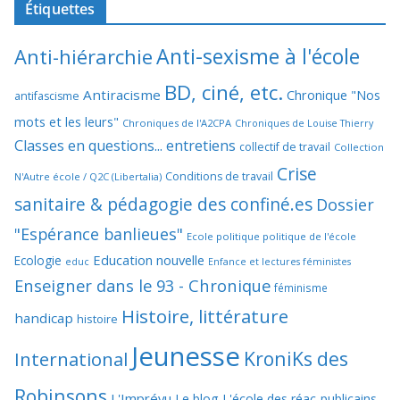
Étiquettes
Anti-sexisme à l'école
Anti-hiérarchie
BD, ciné, etc.
Antiracisme
Chronique "Nos
antifascisme
mots et les leurs"
Chroniques de l'A2CPA
Chroniques de Louise Thierry
Classes en questions... entretiens
collectif de travail
Collection
Crise
Conditions de travail
N'Autre école / Q2C (Libertalia)
sanitaire & pédagogie des confiné.es
Dossier
"Espérance banlieues"
Ecole politique politique de l'école
Education nouvelle
Ecologie
educ
Enfance et lectures féministes
Enseigner dans le 93 - Chronique
féminisme
Histoire, littérature
handicap
histoire
Jeunesse
KroniKs des
International
Robinsons
L'Imprévu
Le blog L'école des réac-publicains