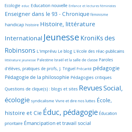
Education nouvelle
Ecologie
educ
Enfance et lectures féministes
Enseigner dans le 93 - Chronique
féminisme
Histoire, littérature
handicap
histoire
Jeunesse
KroniKs des
International
Robinsons
L'Imprévu
Le blog L'école des réac-publicains
Paroles
Palestine Israël et la salle de classe
littérature jeunesse
pédagogie
d'élèves, pratiques de profs, J. Triguel
Précarité
Pédagogie de la philosophie
Pédagogies critiques
Revues
Social,
Questions de clique(s) : blogs et sites
écologie
École,
syndicalisme
Vivre et dire nos luttes
Éduc, pédagogie
histoire et Cie
Éducation
Émancipation et travail social
prioritaire