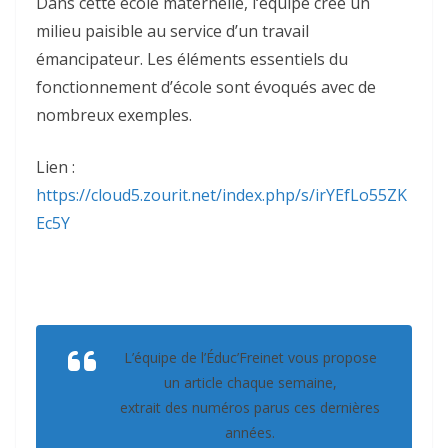
Dans cette école maternelle, l‘équipe crée un
milieu paisible au service d’un travail
émancipateur. Les éléments essentiels du
fonctionnement d’école sont évoqués avec de
nombreux exemples.
Lien :
https://cloud5.zourit.net/index.php/s/irYEfLo55ZK
Ec5Y
L’équipe de l’Éduc’Freinet vous propose
un article chaque semaine,
extrait des numéros parus ces dernières
années.