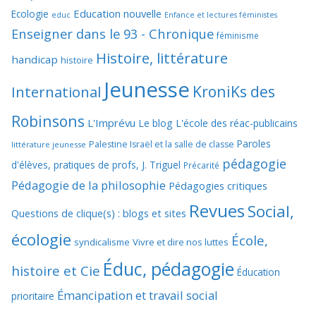
Education nouvelle
Ecologie
educ
Enfance et lectures féministes
Enseigner dans le 93 - Chronique
féminisme
Histoire, littérature
handicap
histoire
Jeunesse
KroniKs des
International
Robinsons
L'Imprévu
Le blog L'école des réac-publicains
Paroles
Palestine Israël et la salle de classe
littérature jeunesse
pédagogie
d'élèves, pratiques de profs, J. Triguel
Précarité
Pédagogie de la philosophie
Pédagogies critiques
Revues
Social,
Questions de clique(s) : blogs et sites
écologie
École,
syndicalisme
Vivre et dire nos luttes
Éduc, pédagogie
histoire et Cie
Éducation
Émancipation et travail social
prioritaire