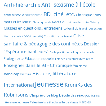
Anti-sexisme à l'école
Anti-hiérarchie
BD, ciné, etc.
Antiracisme
Chronique "Nos
antifascisme
mots et les leurs"
Chroniques de l'A2CPA
Chroniques de Louise Thierry
Classes en questions... entretiens
collectif de travail
Collection
Crise
Conditions de travail
N'Autre école / Q2C (Libertalia)
sanitaire & pédagogie des confiné.es
Dossier
"Espérance banlieues"
Ecole politique politique de l'école
Education nouvelle
Ecologie
educ
Enfance et lectures féministes
Enseigner dans le 93 - Chronique
féminisme
Histoire, littérature
handicap
histoire
Jeunesse
KroniKs des
International
Robinsons
L'Imprévu
Le blog L'école des réac-publicains
Paroles
Palestine Israël et la salle de classe
littérature jeunesse