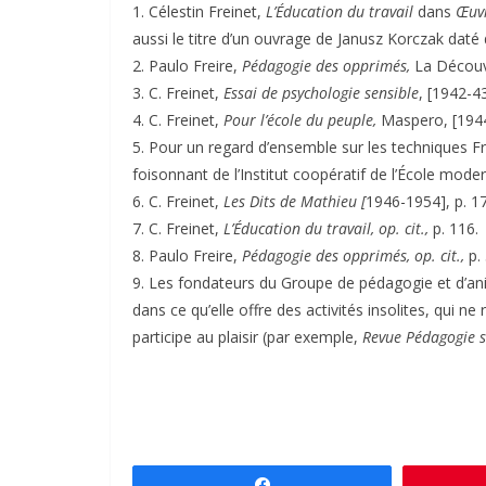
1. Célestin Freinet,
L’Éducation du travail
dans
Œuv
aussi le titre d’un ouvrage de Janusz Korczak daté
2. Paulo Freire,
Pédagogie des opprimés,
La Découve
3. C. Freinet,
Essai de psychologie sensible
, [1942-4
4. C. Freinet,
Pour l’école du peuple,
Maspero, [1944
5. Pour un regard d’ensemble sur les techniques Fr
foisonnant de l’Institut coopératif de l’École mode
6. C. Freinet,
Les Dits de Mathieu [
1946-1954], p. 1
7. C. Freinet,
L’Éducation du travail, op. cit.,
p. 116.
8. Paulo Freire,
Pédagogie des opprimés, op. cit.,
p.
9. Les fondateurs du Groupe de pédagogie et d’anim
dans ce qu’elle offre des activités insolites, qui ne 
participe au plaisir (par exemple,
Revue Pédagogie s
Partagez