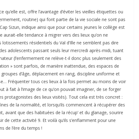
ce qu’elle est, offre l’avantage d’éviter les vieilles étiquettes ou
nfermement, routine) qui font partie de la vie sociale ne sont pas
ap Sizun, indique ainsi que pour certains jeunes le collège est
ure aurait-elle tendance à migrer vers des lieux qu’on ne
es lotissements résidentiels du Val d’Ille ne semblent pas dire
 des adolescents passant seuls leur mercredi après-midi, tuant
dinateur (l’enfermement ne relève-t-il donc plus seulement des
imation » sont parfois, de manière inattendue, des espaces de
 groupes d’âge, déplacement en rang, discipline uniforme et
ose… Fréquenter tous ces lieux à la fois permet au moins de voir
out à fait à l’image de ce qu’on pouvait imaginer, de se forger
s protagonistes des lieux visités). Tout cela est très concret :
 fines de la normalité, et lorsqu’ils commencent à récupérer des
nt, avant que des habituées de la récup’ et du glanage, sourire
sir de cette activité 9. Et voilà qu’ils s’enflamment pour une
s de l’ère du temps !