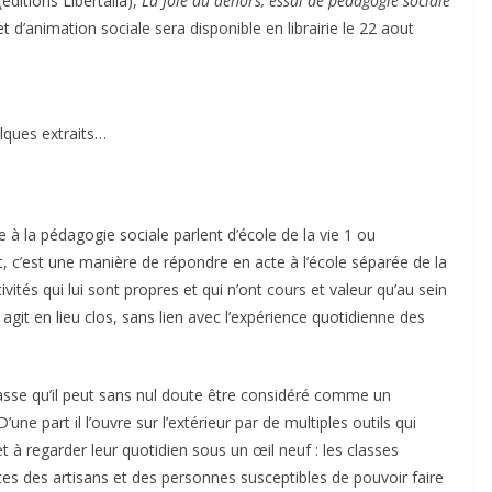
éditions Libertalia),
La Joie du dehors, essai de pédagogie sociale
d’animation sociale sera disponible en librairie le 22 aout
lques extraits…
à la pédagogie sociale parlent d’école de la vie 1 ou
, c’est une manière de répondre en acte à l’école séparée de la
ivités qui lui sont propres et qui n’ont cours et valeur qu’au sein
 agit en lieu clos, sans lien avec l’expérience quotidienne des
classe qu’il peut sans nul doute être considéré comme un
une part il l’ouvre sur l’extérieur par de multiples outils qui
 à regarder leur quotidien sous un œil neuf : les classes
s des artisans et des personnes susceptibles de pouvoir faire