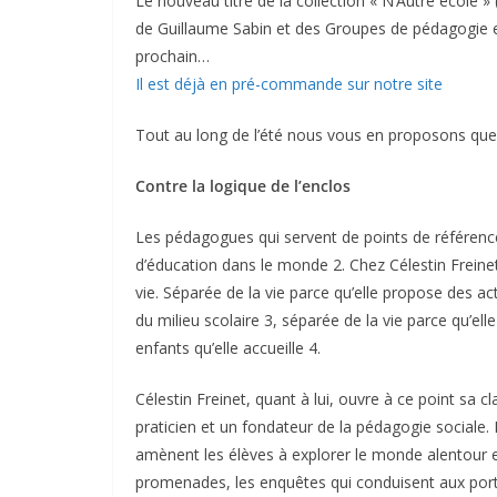
Le nouveau titre de la collection « N’Autre école » (
de Guillaume Sabin et des Groupes de pédagogie et 
prochain…
Il est déjà en pré-commande sur notre site
Tout au long de l’été nous vous en proposons que
Contre la logique de l’enclos
Les pédagogues qui servent de points de référence 
d’éducation dans le monde 2. Chez Célestin Freinet
vie. Séparée de la vie parce qu’elle propose des act
du milieu scolaire 3, séparée de la vie parce qu’elle
enfants qu’elle accueille 4.
Célestin Freinet, quant à lui, ouvre à ce point sa 
praticien et un fondateur de la pédagogie sociale. D’
amènent les élèves à explorer le monde alentour et
promenades, les enquêtes qui conduisent aux porte