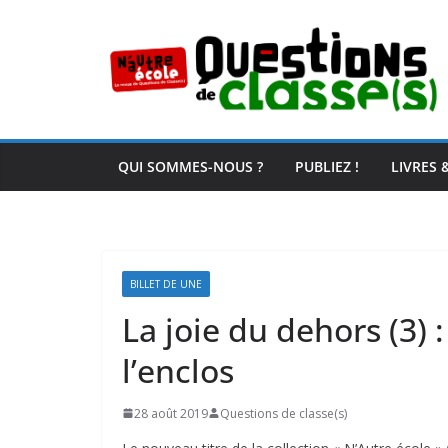
Passer
au
contenu
QUI SOMMES-NOUS ?
PUBLIEZ !
LIVRES 
BILLET DE UNE
La joie du dehors (3) 
l’enclos
28 août 2019
Questions de classe(s)