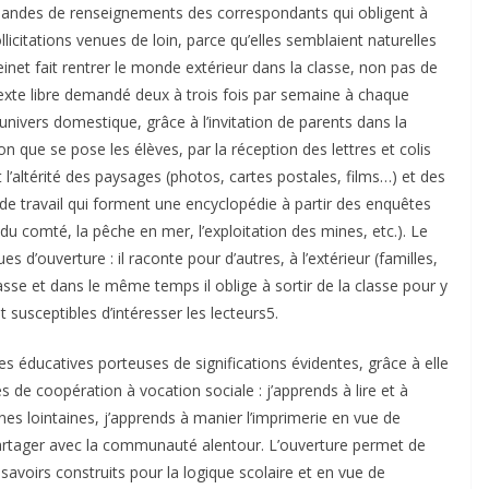
emandes de renseignements des correspondants qui obligent à
ollicitations venues de loin, parce qu’elles semblaient naturelles
einet fait rentrer le monde extérieur dans la classe, non pas de
exte libre demandé deux à trois fois par semaine à chaque
l’univers domestique, grâce à l’invitation de parents dans la
ion que se pose les élèves, par la réception des lettres et colis
l’altérité des paysages (photos, cartes postales, films…) et des
 de travail qui forment une encyclopédie à partir des enquêtes
n du comté, la pêche en mer, l’exploitation des mines, etc.). Le
es d’ouverture : il raconte pour d’autres, à l’extérieur (familles,
asse et dans le même temps il oblige à sortir de la classe pour y
usceptibles d’intéresser les lecteurs5.
ues éducatives porteuses de significations évidentes, grâce à elle
s de coopération à vocation sociale : j’apprends à lire et à
es lointaines, j’apprends à manier l’imprimerie en vue de
 partager avec la communauté alentour. L’ouverture permet de
s savoirs construits pour la logique scolaire et en vue de