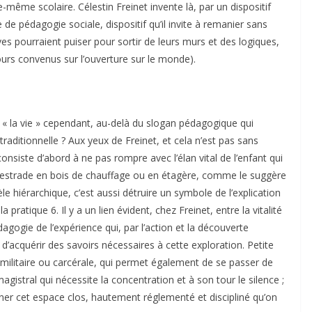
même scolaire. Célestin Freinet invente là, par un dispositif
 de pédagogie sociale, dispositif qu’il invite à remanier sans
es pourraient puiser pour sortir de leurs murs et des logiques,
cours convenus sur l’ouverture sur le monde).
e « la vie » cependant, au-delà du slogan pédagogique qui
traditionnelle ? Aux yeux de Freinet, et cela n’est pas sans
 consiste d’abord à ne pas rompre avec l’élan vital de l’enfant qui
r l’estrade en bois de chauffage ou en étagère, comme le suggère
 hiérarchique, c’est aussi détruire un symbole de l’explication
 pratique 6. Il y a un lien évident, chez Freinet, entre la vitalité
agogie de l’expérience qui, par l’action et la découverte
 d’acquérir des savoirs nécessaires à cette exploration. Petite
e militaire ou carcérale, qui permet également de se passer de
gistral qui nécessite la concentration et à son tour le silence ;
ner cet espace clos, hautement réglementé et discipliné qu’on