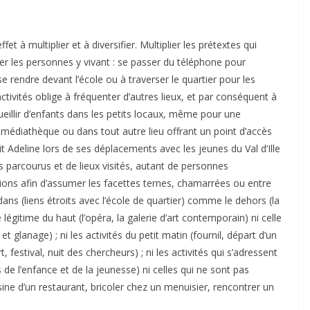
 à multiplier et à diversifier. Multiplier les prétextes qui
er les personnes y vivant : se passer du téléphone pour
 rendre devant l’école ou à traverser le quartier pour les
ctivités oblige à fréquenter d’autres lieux, et par conséquent à
illir d’enfants dans les petits locaux, même pour une
a médiathèque ou dans tout autre lieu offrant un point d’accès
t Adeline lors de ses déplacements avec les jeunes du Val d’Ille
s parcourus et de lieux visités, autant de personnes
ations afin d’assumer les facettes ternes, chamarrées ou entre
ans (liens étroits avec l’école de quartier) comme le dehors (la
re légitime du haut (l’opéra, la galerie d’art contemporain) ni celle
t glanage) ; ni les activités du petit matin (fournil, départ d’un
 festival, nuit des chercheurs) ; ni les activités qui s’adressent
 de l’enfance et de la jeunesse) ni celles qui ne sont pas
ine d’un restaurant, bricoler chez un menuisier, rencontrer un