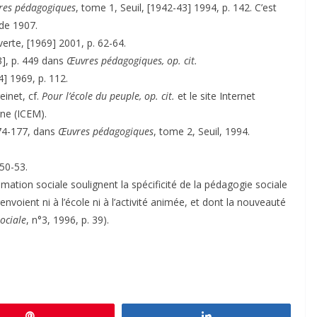
res pédagogiques
, tome 1, Seuil, [1942-43] 1994, p. 142. C’est
 de 1907.
rte, [1969] 2001, p. 62-64.
3], p. 449 dans
Œuvres pédagogiques, op. cit.
] 1969, p. 112.
einet, cf.
Pour l’école du peuple, op. cit.
et le site Internet
rne (ICEM).
74-177, dans
Œuvres pédagogiques
, tome 2, Seuil, 1994.
 50-53.
ation sociale soulignent la spécificité de la pédagogie sociale
renvoient ni à l’école ni à l’activité animée, et dont la nouveauté
ociale
, n°3, 1996, p. 39).
Épingle
Partagez