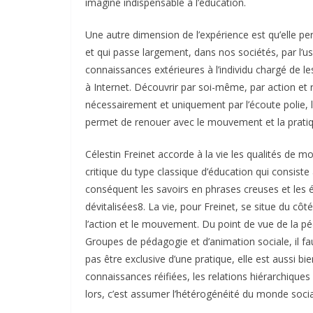
imagine indispensable à l’éducation.
Une autre dimension de l’expérience est qu’elle pe
et qui passe largement, dans nos sociétés, par l’
connaissances extérieures à l’individu chargé de les
à Internet. Découvrir par soi-même, par action et
nécessairement et uniquement par l’écoute polie, l
permet de renouer avec le mouvement et la pratiqu
Célestin Freinet accorde à la vie les qualités de m
critique du type classique d’éducation qui consiste 
conséquent les savoirs en phrases creuses et les 
dévitalisées8. La vie, pour Freinet, se situe du côt
l’action et le mouvement. Du point de vue de la péd
Groupes de pédagogie et d’animation sociale, il faut
pas être exclusive d’une pratique, elle est aussi bi
connaissances réifiées, les relations hiérarchiques q
lors, c’est assumer l’hétérogénéité du monde social