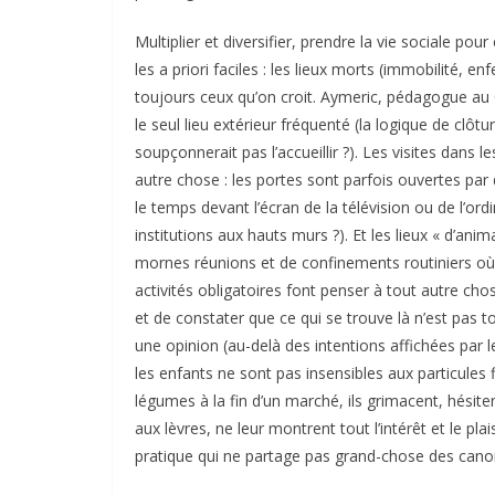
Multiplier et diversifier, prendre la vie sociale pour 
les a priori faciles : les lieux morts (immobilité, e
toujours ceux qu’on croit. Aymeric, pédagogue au C
le seul lieu extérieur fréquenté (la logique de clôt
soupçonnerait pas l’accueillir ?). Les visites dans l
autre chose : les portes sont parfois ouvertes par
le temps devant l’écran de la télévision ou de l’or
institutions aux hauts murs ?). Et les lieux « d’an
mornes réunions et de confinements routiniers où
activités obligatoires font penser à tout autre ch
et de constater que ce qui se trouve là n’est pas t
une opinion (au-delà des intentions affichées par le
les enfants ne sont pas insensibles aux particules
légumes à la fin d’un marché, ils grimacent, hésite
aux lèvres, ne leur montrent tout l’intérêt et le plai
pratique qui ne partage pas grand-chose des canon