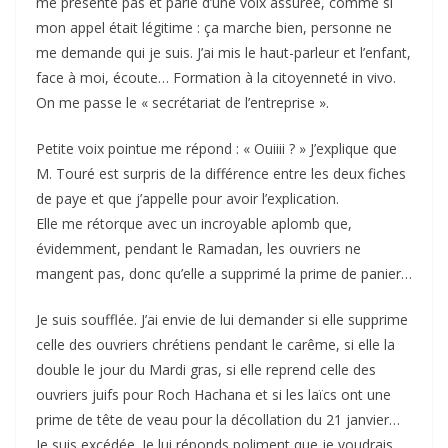
me présente pas et parle d’une voix assurée, comme si
mon appel était légitime : ça marche bien, personne ne
me demande qui je suis. J’ai mis le haut-parleur et l’enfant,
face à moi, écoute… Formation à la citoyenneté in vivo.
On me passe le « secrétariat de l’entreprise ».
Petite voix pointue me répond : « Ouiiii ? » J’explique que
M. Touré est surpris de la différence entre les deux fiches
de paye et que j’appelle pour avoir l’explication.
Elle me rétorque avec un incroyable aplomb que,
évidemment, pendant le Ramadan, les ouvriers ne
mangent pas, donc qu’elle a supprimé la prime de panier…
Je suis soufflée. J’ai envie de lui demander si elle supprime
celle des ouvriers chrétiens pendant le carême, si elle la
double le jour du Mardi gras, si elle reprend celle des
ouvriers juifs pour Roch Hachana et si les laïcs ont une
prime de tête de veau pour la décollation du 21 janvier…
Je suis excédée. Je lui réponds poliment que je voudrais