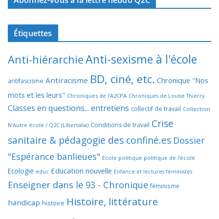
Abonnez-vous à la lettre hebdo Q2C
Étiquettes
Anti-sexisme à l'école
Anti-hiérarchie
BD, ciné, etc.
Antiracisme
Chronique "Nos
antifascisme
mots et les leurs"
Chroniques de l'A2CPA
Chroniques de Louise Thierry
Classes en questions... entretiens
collectif de travail
Collection
Crise
Conditions de travail
N'Autre école / Q2C (Libertalia)
sanitaire & pédagogie des confiné.es
Dossier
"Espérance banlieues"
Ecole politique politique de l'école
Education nouvelle
Ecologie
educ
Enfance et lectures féministes
Enseigner dans le 93 - Chronique
féminisme
Histoire, littérature
handicap
histoire