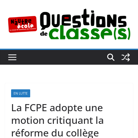
Passer
au
contenu
EN LUTTE
La FCPE adopte une
motion critiquant la
réforme du collège