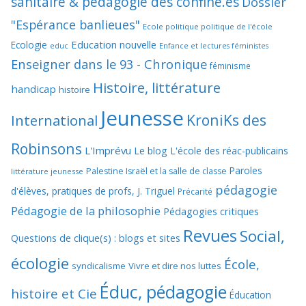
sanitaire & pédagogie des confiné.es
Dossier
"Espérance banlieues"
Ecole politique politique de l'école
Education nouvelle
Ecologie
educ
Enfance et lectures féministes
Enseigner dans le 93 - Chronique
féminisme
Histoire, littérature
handicap
histoire
Jeunesse
KroniKs des
International
Robinsons
L'Imprévu
Le blog L'école des réac-publicains
Paroles
Palestine Israël et la salle de classe
littérature jeunesse
pédagogie
d'élèves, pratiques de profs, J. Triguel
Précarité
Pédagogie de la philosophie
Pédagogies critiques
Revues
Social,
Questions de clique(s) : blogs et sites
écologie
École,
syndicalisme
Vivre et dire nos luttes
Éduc, pédagogie
histoire et Cie
Éducation