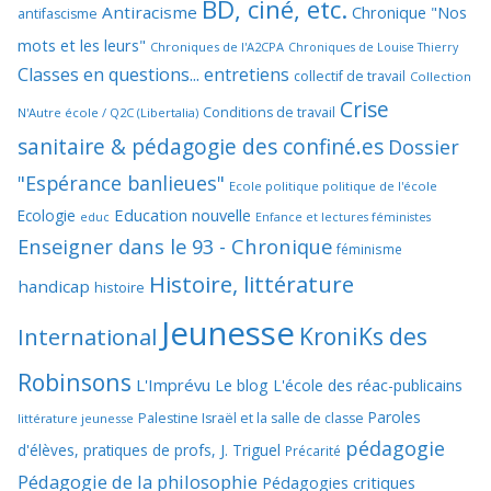
BD, ciné, etc.
Antiracisme
Chronique "Nos
antifascisme
mots et les leurs"
Chroniques de l'A2CPA
Chroniques de Louise Thierry
Classes en questions... entretiens
collectif de travail
Collection
Crise
Conditions de travail
N'Autre école / Q2C (Libertalia)
sanitaire & pédagogie des confiné.es
Dossier
"Espérance banlieues"
Ecole politique politique de l'école
Education nouvelle
Ecologie
educ
Enfance et lectures féministes
Enseigner dans le 93 - Chronique
féminisme
Histoire, littérature
handicap
histoire
Jeunesse
KroniKs des
International
Robinsons
L'Imprévu
Le blog L'école des réac-publicains
Paroles
Palestine Israël et la salle de classe
littérature jeunesse
pédagogie
d'élèves, pratiques de profs, J. Triguel
Précarité
Pédagogie de la philosophie
Pédagogies critiques