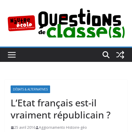
Passer
au
contenu
DÉBATS & ALTERNATIVES
L’Etat français est-il
vraiment républicain ?
25 avril 2016
Aggiornamento Histoire-géo