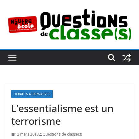
Passer
au
contenu
DÉBATS & ALTERNATIVES
L’essentialisme est un
terrorisme
12 mars 2013
Questions de classe(s)