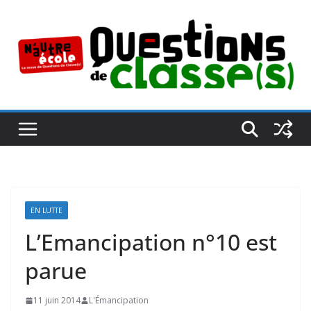
Passer
au
contenu
EN LUTTE
L’Emancipation n°10 est
parue
11 juin 2014
L'Émancipation