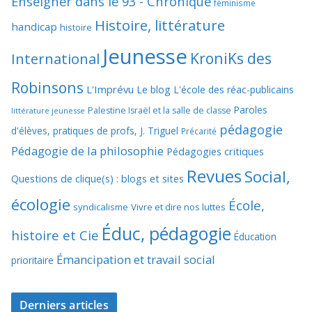
Enseigner dans le 93 - Chronique
féminisme
Histoire, littérature
handicap
histoire
Jeunesse
KroniKs des
International
Robinsons
L'Imprévu
Le blog L'école des réac-publicains
Paroles
Palestine Israël et la salle de classe
littérature jeunesse
pédagogie
d'élèves, pratiques de profs, J. Triguel
Précarité
Pédagogie de la philosophie
Pédagogies critiques
Revues
Social,
Questions de clique(s) : blogs et sites
écologie
École,
syndicalisme
Vivre et dire nos luttes
Éduc, pédagogie
histoire et Cie
Éducation
Émancipation et travail social
prioritaire
Derniers articles