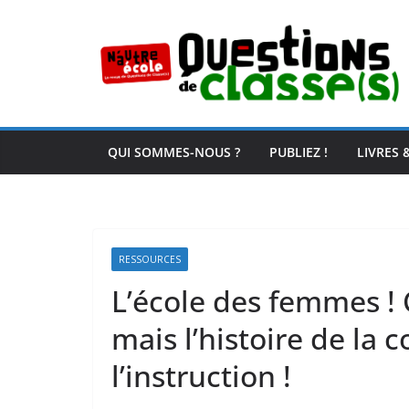
Passer
au
contenu
QUI SOMMES-NOUS ?
PUBLIEZ !
LIVRES 
RESSOURCES
L’école des femmes ! 
mais l’histoire de la 
l’instruction !