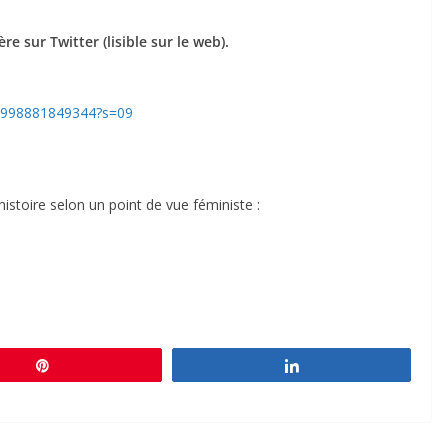
e sur Twitter (lisible sur le web).
658998881849344?s=09
histoire selon un point de vue féministe :
Épingle
Partagez