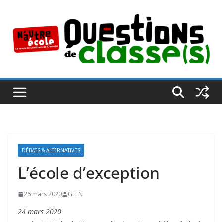
Passer
au
contenu
DÉBATS & ALTERNATIVES
L’école d’exception
26 mars 2020
GFEN
24 mars 2020