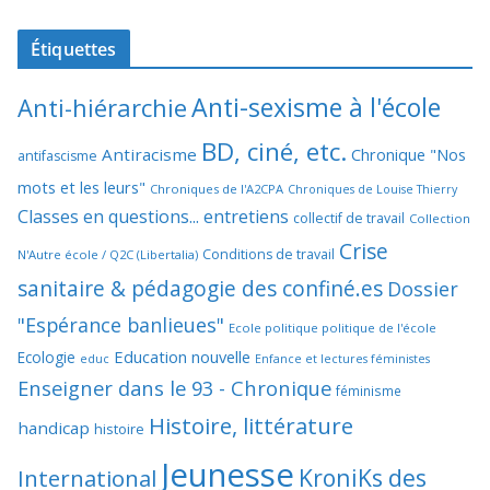
Étiquettes
Anti-sexisme à l'école
Anti-hiérarchie
BD, ciné, etc.
Antiracisme
Chronique "Nos
antifascisme
mots et les leurs"
Chroniques de l'A2CPA
Chroniques de Louise Thierry
Classes en questions... entretiens
collectif de travail
Collection
Crise
Conditions de travail
N'Autre école / Q2C (Libertalia)
sanitaire & pédagogie des confiné.es
Dossier
"Espérance banlieues"
Ecole politique politique de l'école
Education nouvelle
Ecologie
educ
Enfance et lectures féministes
Enseigner dans le 93 - Chronique
féminisme
Histoire, littérature
handicap
histoire
Jeunesse
KroniKs des
International