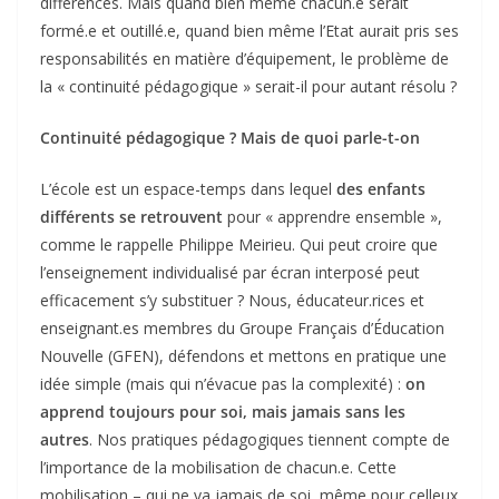
différences. Mais quand bien même chacun.e serait
formé.e et outillé.e, quand bien même l’Etat aurait pris ses
responsabilités en matière d’équipement, le problème de
la « continuité pédagogique » serait-il pour autant résolu ?
Continuité pédagogique ? Mais de quoi parle-t-on
L’école est un espace-temps dans lequel
des enfants
différents se retrouvent
pour « apprendre ensemble »,
comme le rappelle Philippe Meirieu. Qui peut croire que
l’enseignement individualisé par écran interposé peut
efficacement s’y substituer ? Nous, éducateur.rices et
enseignant.es membres du Groupe Français d’Éducation
Nouvelle (GFEN), défendons et mettons en pratique une
idée simple (mais qui n’évacue pas la complexité) :
on
apprend toujours pour soi, mais jamais sans les
autres
. Nos pratiques pédagogiques tiennent compte de
l’importance de la mobilisation de chacun.e. Cette
mobilisation – qui ne va jamais de soi, même pour celleux