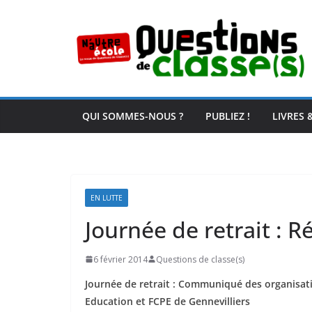
Passer
au
contenu
QUI SOMMES-NOUS ?
PUBLIEZ !
LIVRES 
EN LUTTE
Journée de retrait : R
6 février 2014
Questions de classe(s)
Journée de retrait : Communiqué des organisat
Education et FCPE de Gennevilliers