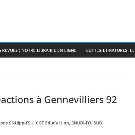
& REVUES : NOTRE LIBRAIRIE EN LIGNE
LUTTES-ET-RATURES, L
éactions à Gennevilliers 92
ions SNUipp-FSU, CGT Educ’action, SNUDI-FO, SUD