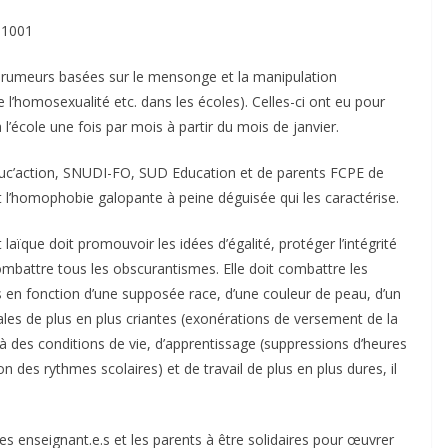
e1001
s rumeurs basées sur le mensonge et la manipulation
 l’homosexualité etc. dans les écoles). Celles-ci ont eu pour
l’école une fois par mois à partir du mois de janvier.
uc’action, SNUDI-FO, SUD Education et de parents FCPE de
l’homophobie galopante à peine déguisée qui les caractérise.
et laïque doit promouvoir les idées d’égalité, protéger l’intégrité
mbattre tous les obscurantismes. Elle doit combattre les
ses en fonction d’une supposée race, d’une couleur de peau, d’un
iales de plus en plus criantes (exonérations de versement de la
, à des conditions de vie, d’apprentissage (suppressions d’heures
n des rythmes scolaires) et de travail de plus en plus dures, il
es enseignant.e.s et les parents à être solidaires pour œuvrer