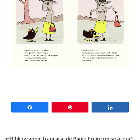
Partagez
Épingle
Partagez
Bibliographie française de Paulo Freire (mise à jour)