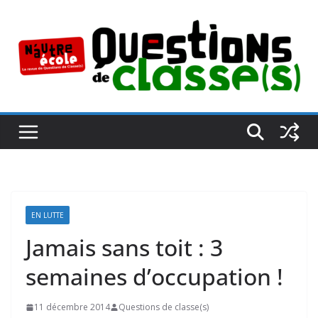
Passer
au
contenu
EN LUTTE
Jamais sans toit : 3
semaines d’occupation !
11 décembre 2014
Questions de classe(s)