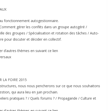
SAUX
s au fonctionnement autogestionnaire.
/ Comment gérer les conflits dans un groupe autogéré /
lle des groupes / Spécialisation et rotation des tâches / Auto-
re pour discuter et décider en collectif.
er d’autres thèmes en suivant ce lien
sversaux
 LA FOIRE 2015
res structures, nous nous pencherons sur ce que nous souhaitons
estion, qui aura lieu en juin prochain.
ateliers pratiques ? / Quels forums ? / Propagande / Culture et
er d’autres thèmes en suivant ce lien