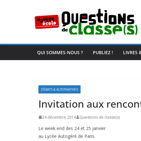
Passer
au
contenu
QUI SOMMES-NOUS ?
PUBLIEZ !
LIVRES 
DÉBATS & ALTERNATIVES
Invitation aux rencon
24 décembre 2014
Questions de classe(s)
Le week-end des 24 et 25 janvier
au Lycée Autogéré de Paris.