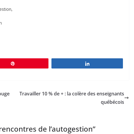
estion,
n
Épingle
Partagez
Rouge
Travailler 10 % de + : la colère des enseignants
québécois
 rencontres de l’autogestion
”