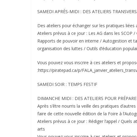
SAMEDI APRÈS-MIDI : DES ATELIERS TRANSVER
Des ateliers pour échanger sur les pratiques liée
Ateliers prévus à ce jour : Les AG dans les SCOP 
Rapports de pouvoir en interne / Autogestion et tai
organisation des luttes / Outils d’éducation populai
Vous pouvez vous inscrire à ces ateliers et propos
:https://piratepad.ca/p/FALA_janvier_ateliers_tran
SAMEDI SOIR : TEMPS FESTIF
DIMANCHE MIDI : DES ATELIERS POUR PRÉPARER
Après s’être nourris la veille des pratiques d’aut
faire de cette nouvelle édition de la Foire à l’Autog
Ateliers prévus à ce jour : Rédiger l’appel / Quels 
arts
Vous pouvez vous inscrire à ces ateliers et propos