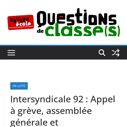
Passer
au
contenu
EN LUTTE
Intersyndicale 92 : Appel
à grève, assemblée
générale et