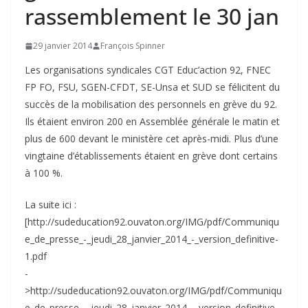
rassemblement le 30 jan
29 janvier 2014
François Spinner
Les organisations syndicales CGT Educ’action 92, FNEC
FP FO, FSU, SGEN-CFDT, SE-Unsa et SUD se félicitent du
succès de la mobilisation des personnels en grève du 92.
Ils étaient environ 200 en Assemblée générale le matin et
plus de 600 devant le ministère cet après-midi. Plus d’une
vingtaine d’établissements étaient en grève dont certains
à 100 %.
La suite ici :
[http://sudeducation92.ouvaton.org/IMG/pdf/Communiqu
e_de_presse_-_jeudi_28_janvier_2014_-_version_definitive-
1.pdf
-
>http://sudeducation92.ouvaton.org/IMG/pdf/Communiqu
e_de_presse_-_jeudi_28_janvier_2014_-_version_definitive-