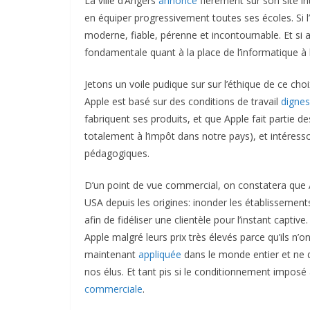
La ville d’Angers
annonce
fièrement sur son site i
en équiper progressivement toutes ses écoles. Si l’on
moderne, fiable, pérenne et incontournable. Et si a
fondamentale quant à la place de l’informatique à 
Jetons un voile pudique sur sur l’éthique de ce ch
Apple est basé sur des conditions de travail
digne
fabriquent ses produits, et que Apple fait partie 
totalement à l’impôt dans notre pays), et intéres
pédagogiques.
D’un point de vue commercial, on constatera que Ap
USA depuis les origines: inonder les établissements
afin de fidéliser une clientèle pour l’instant capti
Apple malgré leurs prix très élevés parce qu’ils n’o
maintenant
appliquée
dans le monde entier et ne d
nos élus. Et tant pis si le conditionnement imposé
commerciale
.