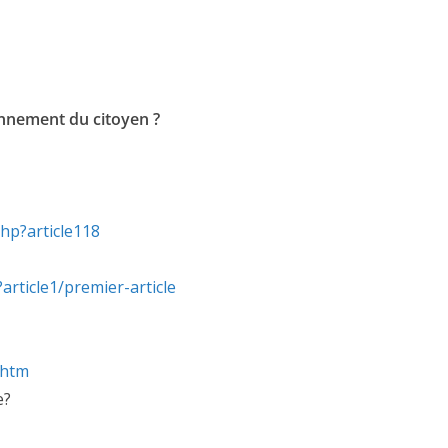
ionnement du citoyen ?
hp?article118
article1/premier-article
.htm
e?