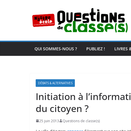
Passer
au
contenu
QUI SOMMES-NOUS ?
PUBLIEZ !
LIVRES 
DÉBATS & ALTERNATIVES
Initiation à l’inform
du citoyen ?
25 juin 2013
Questions de classe(s)