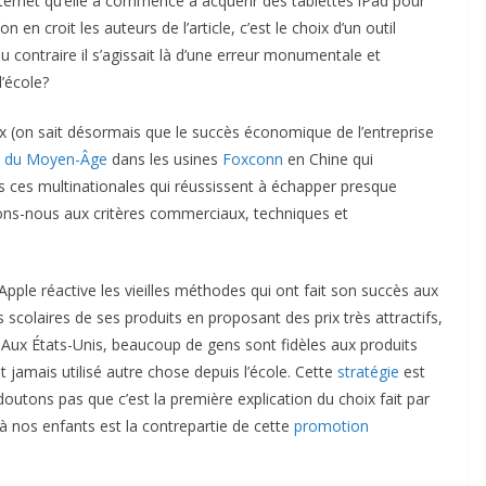
nternet qu’elle a commencé à acquérir des tablettes iPad pour
 en croit les auteurs de l’article, c’est le choix d’un outil
u contraire il s’agissait là d’une erreur monumentale et
l’école?
oix (on sait désormais que le succès économique de l’entreprise
s du Moyen-Âge
dans les usines
Foxconn
en Chine qui
des ces multinationales qui réussissent à échapper presque
sons-nous aux critères commerciaux, techniques et
ple réactive les vieilles méthodes qui ont fait son succès aux
 scolaires de ses produits en proposant des prix très attractifs,
ve. Aux États-Unis, beaucoup de gens sont fidèles aux produits
nt jamais utilisé autre chose depuis l’école. Cette
stratégie
est
outons pas que c’est la première explication du choix fait par
 à nos enfants est la contrepartie de cette
promotion