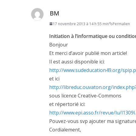
BM
17 novembre 2013 à 14 h 55 min
Permalien
Initiation à l’informatique ou condit
Bonjour
Et merci d’avoir publié mon article!
Il est aussi disponible ici:
http://www.sudeducation49.org/spip.p
et ici
http://libreduc.ouvaton.org/index.php?
sous licence Creative-Commons
et répertorié ici:
http://www.epi.asso.fr/revue/lu/l1309l
Pouvez-vous svp ajouter ma signatur
Cordialement,