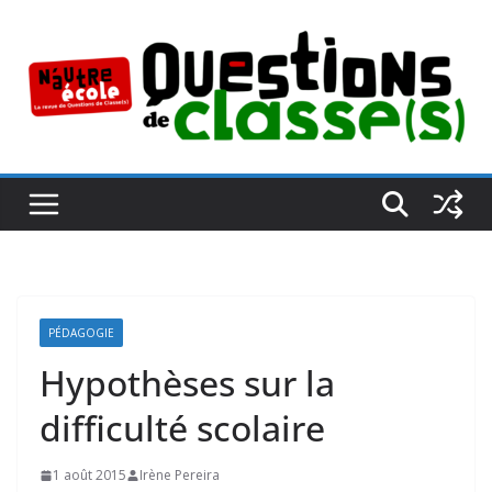
Passer
au
contenu
PÉDAGOGIE
Hypothèses sur la
difficulté scolaire
1 août 2015
Irène Pereira