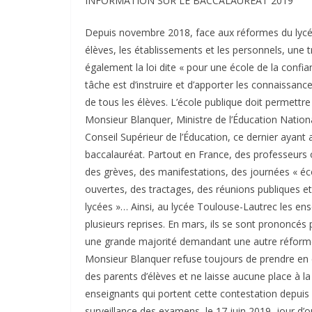
INFORMATION SUR LE BACCALAURÉAT 2019
Depuis novembre 2018, face aux réformes du lycée
élèves, les établissements et les personnels, une t
également la loi dite « pour une école de la confia
tâche est d’instruire et d’apporter les connaissan
de tous les élèves. L’école publique doit permettr
Monsieur Blanquer, Ministre de l’Éducation Nationa
Conseil Supérieur de l’Éducation, ce dernier ayant 
baccalauréat. Partout en France, des professeurs on
des grèves, des manifestations, des journées « éc
ouvertes, des tractages, des réunions publiques e
lycées »… Ainsi, au lycée Toulouse-Lautrec les ens
plusieurs reprises. En mars, ils se sont prononcé
une grande majorité demandant une autre réform
Monsieur Blanquer refuse toujours de prendre en c
des parents d’élèves et ne laisse aucune place à l
enseignants qui portent cette contestation depuis 
surveillance des examens, le 17 juin 2019, jour d’