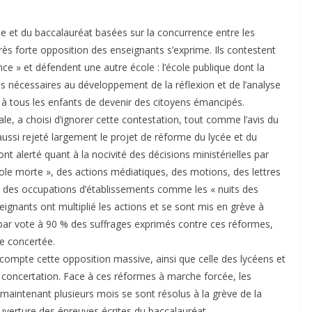
 et du baccalauréat basées sur la concurrence entre les
rès forte opposition des enseignants s’exprime. Ils contestent
nce » et défendent une autre école : l’école publique dont la
ces nécessaires au développement de la réflexion et de l’analyse
e à tous les enfants de devenir des citoyens émancipés.
le, a choisi d’ignorer cette contestation, tout comme l’avis du
aussi rejeté largement le projet de réforme du lycée et du
t alerté quant à la nocivité des décisions ministérielles par
ole morte », des actions médiatiques, des motions, des lettres
t des occupations d’établissements comme les « nuits des
eignants ont multiplié les actions et se sont mis en grève à
s par vote à 90 % des suffrages exprimés contre ces réformes,
e concertée.
ompte cette opposition massive, ainsi que celle des lycéens et
a concertation. Face à ces réformes à marche forcée, les
maintenant plusieurs mois se sont résolus à la grève de la
ouverture des épreuves écrites du baccalauréat.