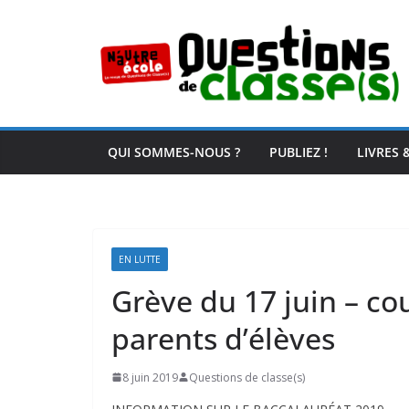
Passer
au
contenu
QUI SOMMES-NOUS ?
PUBLIEZ !
LIVRES 
EN LUTTE
Grève du 17 juin – co
parents d’élèves
8 juin 2019
Questions de classe(s)