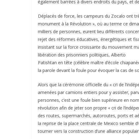
également barrées à divers endroits du pays, et des
Déplacés de force, les campeurs du Zocalo ont tr
monument à la Révolution », où au terme ce diman
milliers de personnes, eurent lieu différents conce
rejet des réformes éducatives, énergétiques et f
insistant sur la force croissante du mouvement malg
libération des prisonniers politiques, Alberto
Patishtan en tête (célèbre maître d’école chiapanè
la parole devant la foule pour évoquer la cas de 
Alors que la cérémonie officielle du « cri de l’in
amenées par camions entiers pour y assister, parvi
personnes, c’est une foule bien supérieure en n
révolution afin de jeter son propre « cri de l’indé
des routes, supermarchés, autoroutes, ports et aér
la reprise de la place centrale de Mexico semble 
tourner vers la construction d’une alliance populai