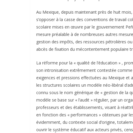
Au Mexique, depuis maintenant près de huit mois, 
s’opposer à la casse des conventions de travail col
scolaire mises en œuvre par le gouvernement Peña 
mesure préalable à de nombreuses autres mesures « 
gestion des impôts, des ressources pétrolières ou 
abcès de fixation du mécontentement populaire tra
La réforme pour la « qualité de l’éducation » , pr
son intronisation extrêmement contestée comme 
exigences et pressions effectuées au Mexique et a
les structures scolaires un modèle néo-libéral d’a
connu sous le nom générique de « gestion de la qu
modèle se base sur « l’audit » régulier, par un or
professeurs et des établissements, visant à réatt
en fonction des « performances » obtenues par le
évidemment, du contexte social d’origine, totalemen
ouvrir le système éducatif aux acteurs privés, censé