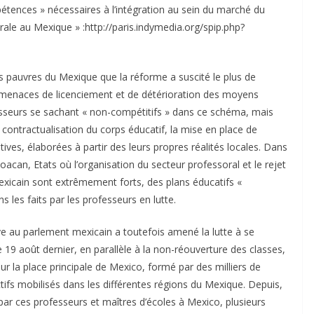
étences » nécessaires à l’intégration au sein du marché du
ssorale au Mexique » :http://paris.indymedia.org/spip.php?
s pauvres du Mexique que la réforme a suscité le plus de
x menaces de licenciement et de détérioration des moyens
sseurs se sachant « non-compétitifs » dans ce schéma, mais
 contractualisation du corps éducatif, la mise en place de
tives, élaborées à partir des leurs propres réalités locales. Dans
acan, Etats où l’organisation du secteur professoral et le rejet
mexicain sont extrêmement forts, des plans éducatifs «
s les faits par les professeurs en lutte.
e au parlement mexicain a toutefois amené la lutte à se
e 19 août dernier, en parallèle à la non-réouverture des classes,
ur la place principale de Mexico, formé par des milliers de
ctifs mobilisés dans les différentes régions du Mexique. Depuis,
par ces professeurs et maîtres d’écoles à Mexico, plusieurs