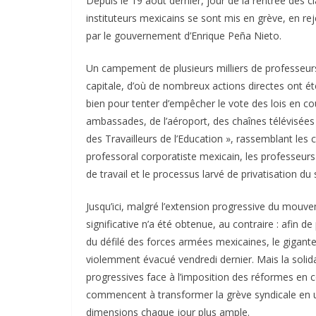
Depuis le 19 août dernier, jour de la rentrée des cl
instituteurs mexicains se sont mis en grève, en re
par le gouvernement d’Enrique Peña Nieto.
Un campement de plusieurs milliers de professeur
capitale, d’où de nombreux actions directes ont 
bien pour tenter d’empêcher le vote des lois en c
ambassades, de l’aéroport, des chaînes télévisées
des Travailleurs de l’Education », rassemblant les 
professoral corporatiste mexicain, les professeurs 
de travail et le processus larvé de privatisation d
Jusqu’ici, malgré l’extension progressive du mo
significative n’a été obtenue, au contraire : afin d
du défilé des forces armées mexicaines, le gigant
violemment évacué vendredi dernier. Mais la soli
progressives face à l’imposition des réformes en 
commencent à transformer la grève syndicale en
dimensions chaque jour plus ample.