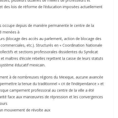
asses, plusieurs dizaines de milliers de professeurs et
jet des lois de réforme de l’éducation imposées actuellement
s occupe depuis de manière permanente le centre de la
été menées à
ours (blocage des accès au parlement, action de blocage des
 commerciales, etc.). Structurés en « Coordination Nationale
collectifs et sections professorales dissidentes du Syndicat
et maîtres d’école rebelles rejettent la casse de leurs statuts
u système éducatif mexicain.
uvement à de nombreuses régions du Mexique, aucune avancée
e permettre la tenue du traditionnel « cri de l’indépendance » et
esque campement professoral au centre de la ville a été
darité face aux manœuvres de répression et les convergences
cours
 un mouvement de révolte aux