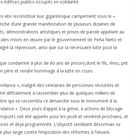
 édifices publics occupés en solidarité.
ès vite reconstitué leur gigantesque campement sous le «
che d’une grande manifestation de plusieurs dizaines de
rts, démonstrations artistiques et prises de parole appelant au
iscales mises en œuvre par le gouvernement de Peña Nieto et
ré la répression, ainsi que sur la nécessaire lutte pour la
que condamné à plus de 60 ans de prison),dont le fils, ému, prit
son père et rendre hommage à la lutte en cours.
dépendance », malgré des centaines de personnes recrutées et
nt difficilement à rassembler plus de quelques milliers de
ombre qui se rassembla ce dimanche sous le monument à la
pendance ». Deux jours d’appel à la grève, à actions de blocage
oports ont été appelés pour les jeudi et vendredi prochains, et
d’ores et déjà programmée. L’objectif semblant désormais se
re plus large contre l’imposition des réformes à l’œuvre.