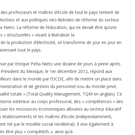
des professeurs et maîtres d’école de tout le pays tentent de
lectives et aux politiques néo-libérales de réforme du secteur
Nieto. La réforme de l’éducation, qui ne devait être qu’une
structurelles » visant à libéraliser la
de la production d’électricité, se transforme de jour en jour en
versant tout le pays.
omue par Enrique Peña Nieto une dizaine de jours à peine après
Président du Mexique, le 1er décembre 2012, répond aux
illeurs dans le monde par l’OCDE, afin de mettre un place dans
dministration et de gestion du personnel issu du monde privé,
alité totale » (Total Quality Management, TQM en anglais). Ce
ganisme extérieur au corps professoral, des « compétences » des
ribuer les ressources économiques allouées au secteur éducatif
s établissements et les maîtres d’école (indépendamment,
t nié par le modèle social néolibéral). Il vise également à
s être plus « compétitifs », ainsi qu’à