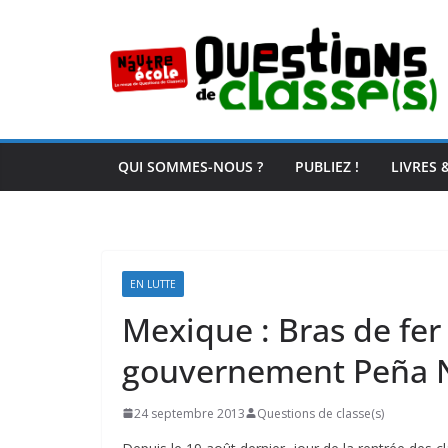
Passer
au
contenu
QUI SOMMES-NOUS ?
PUBLIEZ !
LIVRES 
EN LUTTE
Mexique : Bras de fer 
gouvernement Peña 
24 septembre 2013
Questions de classe(s)