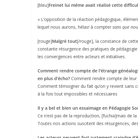
[bleu]
Freinet lui même avait réalisé cette difficu
« L’opposition de la réaction pédagogique, élément 
lequel nous aurons, hélas! à compter
sans que nous
[rouge]
Malgré tout
[/rouge], la constance de cette
constante résurgence des pratiques de pédagogie
les convergences entre acteurs et initiatives.
Comment rendre compte de l’étrange généalogie
en plus d’écho?
Comment rendre compte de leur in
Comment témoigner du fait qu’on y revient sans 
à la fois tout impossibles et nécessaires
Il y a bel et bien un essaimage en Pédagogie Soc
Ce n’est pas de la reproduction, [fuchia]mais de la
Toutes nos actions suscitent des résurgences, des
Les acteurs peuvent fort justement craindre d’êt