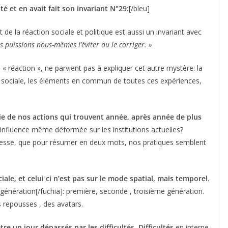
lté et en avait fait son invariant N°29:
[/bleu]
de la réaction sociale et politique est aussi un invariant avec
 puissions nous-mêmes l’éviter ou le corriger. »
 « réaction », ne parvient pas à expliquer cet autre mystère: la
 sociale, les éléments en commun de toutes ces expériences,
 de nos actions qui trouvent année, après année de plus
fluence même déformée sur les institutions actuelles?
cesse, que pour résumer en deux mots, nos pratiques semblent
iale, et celui ci n’est pas sur le mode spatial, mais temporel
.
 génération[/fuchia]: première, seconde , troisième génération.
 repousses , des avatars.
re un jour dépassés par les difficultés. Difficultés
en interne