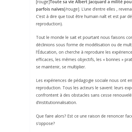
[rouge]
Toute sa vie Albert Jacquard a milité pou
parfois naïves
[/rouge]. L’une d’entre elles , reven
C’est à dire que tout être humain naît et est par 
reproduction).
Tout le monde le sait et pourtant nous faisons comm
déclinions sous forme de modélisation ou de multip
l’Éducation, on cherche à reproduire les expérien
efficaces, les mêmes objectifs, les « bonnes » pra
se maintenir, se multiplier.
Les expériences de pédagogie sociale nous ont ense
reproduction. Tous les acteurs le savent: leurs ex
confrontent à des obstacles sans cesse renouvelés
d’institutionnalisation.
Que faire alors? Est ce une raison de renoncer face
s’oppose?