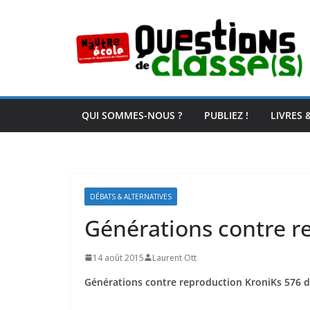
Passer
au
contenu
QUI SOMMES-NOUS ?
PUBLIEZ !
LIVRES 
DÉBATS & ALTERNATIVES
Générations contre r
14 août 2015
Laurent Ott
Générations contre reproduction KroniKs 576 d