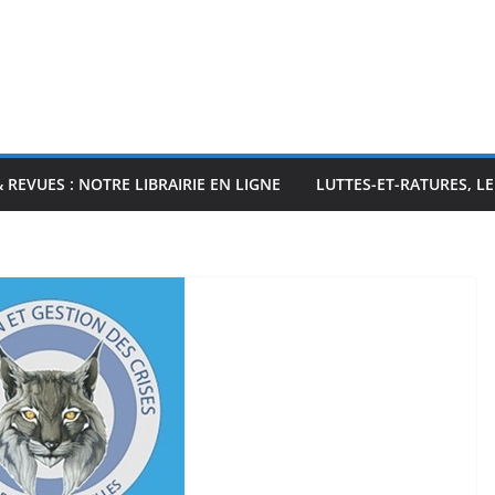
& REVUES : NOTRE LIBRAIRIE EN LIGNE
LUTTES-ET-RATURES, L