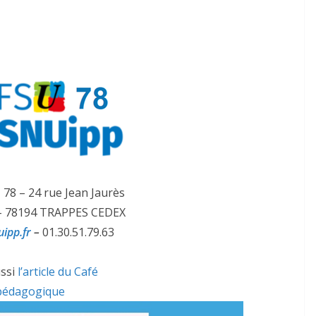
78 – 24 rue Jean Jaurès
 – 78194 TRAPPES CEDEX
ipp.fr
–
01.30.51.79.63
ussi
l’article du Café
pédagogique