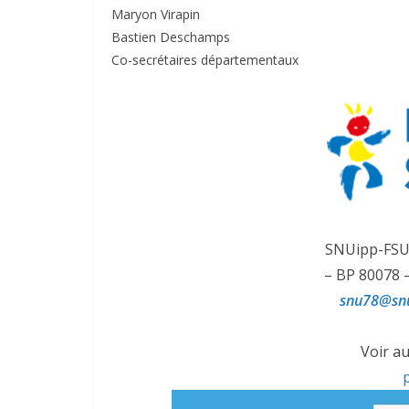
Maryon Virapin
Bastien Deschamps
Co-secrétaires départementaux
SNUipp-FSU 
– BP 80078
snu78@snu
Voir a