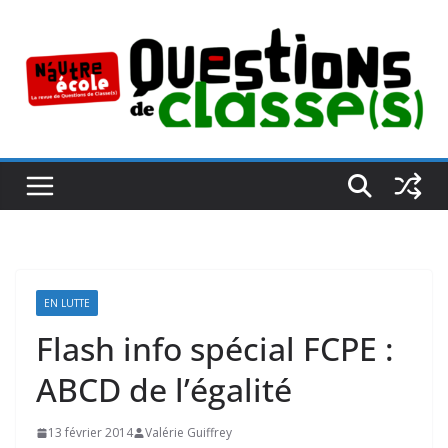
Passer
au
contenu
EN LUTTE
Flash info spécial FCPE :
ABCD de l’égalité
13 février 2014
Valérie Guiffrey