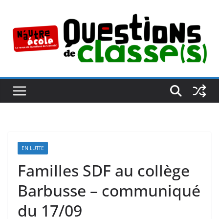
Passer
au
contenu
EN LUTTE
Familles SDF au collège
Barbusse – communiqué
du 17/09