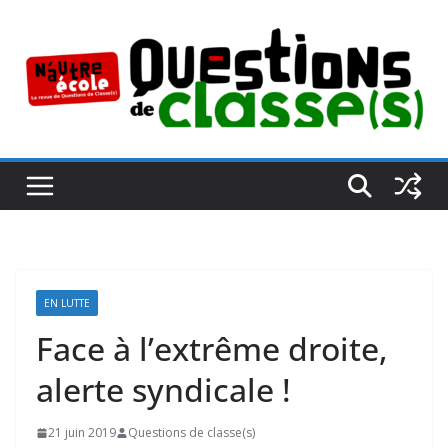
Passer
au
contenu
EN LUTTE
Face à l’extrême droite,
alerte syndicale !
21 juin 2019
Questions de classe(s)