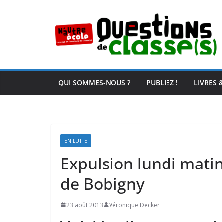
Passer
au
contenu
QUI SOMMES-NOUS ?
PUBLIEZ !
LIVRES 
EN LUTTE
Expulsion lundi mati
de Bobigny
23 août 2013
Véronique Decker