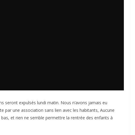
lms seront expulsés lundi matin. Nous n’avons jamais eu
vite par une association sans lien avec les habitants, Aucune
à bas, et rien ne semble permettre la rentrée des enfants à