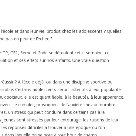
à l’école et dans leur vie, produit chez les adolescents ? Quelles
me pas en peur de l’échec ?
de CP, CE1, 6ème et 2nde se déroulent cette semaine, ce
uation et ses effets sur nos enfants. Une vraie question
réussir ? A l’école déjà, ou dans une discipline sportive ou
irable. Certains adolescents seront attentifs à leur popularité
ux sociaux, elle est quantifiable, à la beauté), à leur apparence,
 peuvent se cumuler, provoquent de l’anxiété chez un nombre
es, un stress qui peut conduire dans certains cas à la
es jeunes sont stressés par leur entourage, les raisons de leur
es réponses difficiles à trouver à une époque où l’on
mais dans laquelle on se note à tout bout de champ…