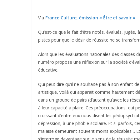
Via
France Culture, émission « Être et savoir »
Qu’est-ce que le fait d’être notés, évalués, jugés, 
pistes pour que le désir de réussite ne se transfor
Alors que les évaluations nationales des classes 
numéro propose une réflexion sur la société d’éval
éducative.
Qui peut dire qu’il ne souhaite pas à son enfant de 
artistique, voilà qui apparait comme hautement dés
dans un groupe de pairs (d’autant qu’avec les résea
à leur capacité à plaire. Ces préoccupations, qui
croissant d’entre eux nous disent les pédopsychiatr
dépression, à une phobie scolaire. Et si parfois, c
malaise demeurent souvent moins explicables… Et l
s’interroge davantage sur le sens de la réussite 