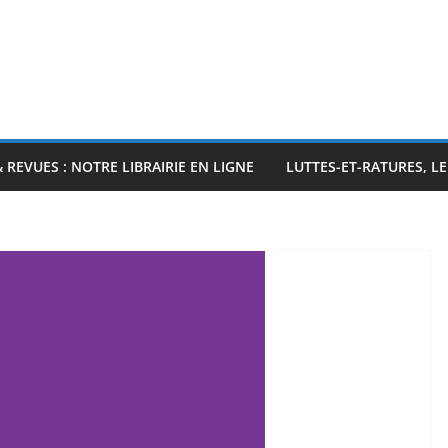
& REVUES : NOTRE LIBRAIRIE EN LIGNE
LUTTES-ET-RATURES, L