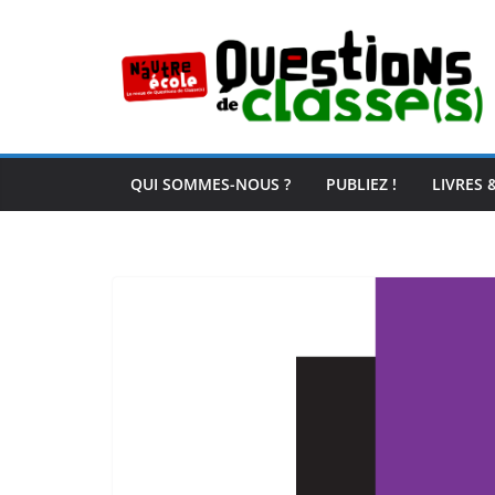
Passer
au
contenu
QUI SOMMES-NOUS ?
PUBLIEZ !
LIVRES 