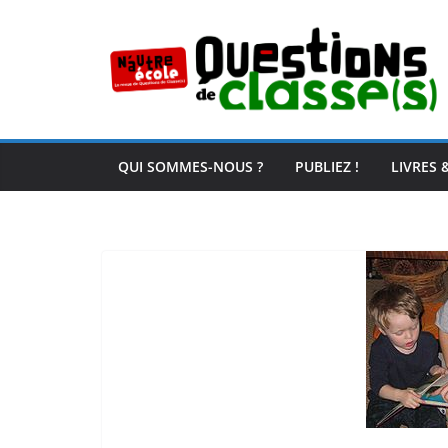
Passer
au
contenu
QUI SOMMES-NOUS ?
PUBLIEZ !
LIVRES 