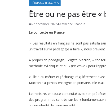
DÉBATS & ALTERNATIVES
Être ou ne pas être « 
27 décembre 2022
Catherine Chabrun
Le contexte en France
« Les résultats en français ne sont pas satisfaisan
un travail sur la pédagogie à faire », nous prévie
A propos de pédagogie, Brigitte Macron, « conseillè
méthode syllabique et du «
par cœur »
pour l’appre
« Elle a du métier et j’échange régulièrement avec e
Macron n’a jamais enseigné en primaire, elle étai
Le ministre, en toute continuité avec son prédécess
des programmes centrés sur les « fondamentaux » 
la complexité, la transversalité…