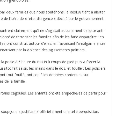
ration grenobloise…
 par deux familles que nous soutenons, le Resf38 tient à alerter
re de l’Isère de « l’état d’urgence » décidé par le gouvernement.
ntrent clairement qu’il ne s’agissait aucunement de lutte anti-
onté de terroriser les familles afin de les faire disparaître : en
’elles ont construit autour d’elles, en favorisant l’amalgame entre
umatisant par la violence des agissements policiers.
r la porte à 6 heure du matin à coups de pied puis à forcer la
ssitôt fait saisir, les mains dans le dos, et fouiller. Les policiers
 ont tout fouillé, ont copié les données contenues sur
s de la famille.
ertains cagoulés. Les enfants ont été empêché/es de partir pour
oupçons « justifiant » officiellement une telle perquisition.