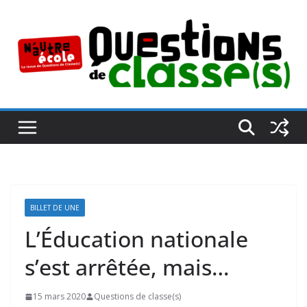
Passer
au
contenu
BILLET DE UNE
L’Éducation nationale
s’est arrêtée, mais…
15 mars 2020
Questions de classe(s)