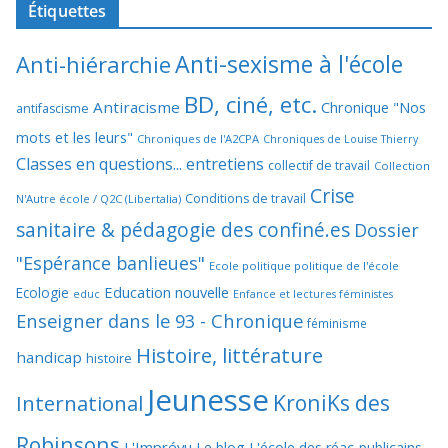
Étiquettes
Anti-sexisme à l'école
Anti-hiérarchie
BD, ciné, etc.
Antiracisme
Chronique "Nos
antifascisme
mots et les leurs"
Chroniques de l'A2CPA
Chroniques de Louise Thierry
Classes en questions... entretiens
collectif de travail
Collection
Crise
Conditions de travail
N'Autre école / Q2C (Libertalia)
sanitaire & pédagogie des confiné.es
Dossier
"Espérance banlieues"
Ecole politique politique de l'école
Education nouvelle
Ecologie
educ
Enfance et lectures féministes
Enseigner dans le 93 - Chronique
féminisme
Histoire, littérature
handicap
histoire
Jeunesse
KroniKs des
International
Robinsons
L'Imprévu
Le blog L'école des réac-publicains