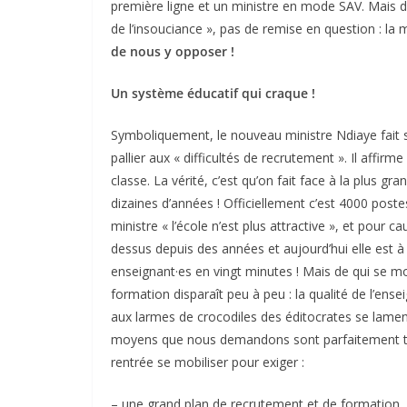
première ligne et un ministre en mode SAV. Mais der
de l’insouciance », pas de remise en question : la
de nous y opposer !
Un système éducatif qui craque !
Symboliquement, le nouveau ministre Ndiaye fait sa
pallier aux « difficultés de recrutement ». Il affirme
classe. La vérité, c’est qu’on fait face à la plus g
dizaines d’années ! Officiellement c’est 4000 post
ministre « l’école n’est plus attractive », et pour
dessus depuis des années et aujourd’hui elle est à 
enseignant·es en vingt minutes ! Mais de qui se m
formation disparaît peu à peu : la qualité de l’e
aux larmes de crocodiles des éditocrates se lament
moyens que nous demandons sont parfaitement trouva
rentrée se mobiliser pour exiger :
– une grand plan de recrutement et de formation