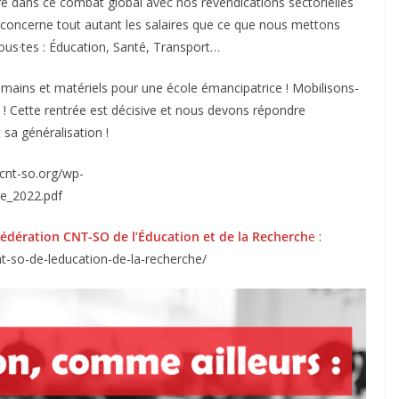
rire dans ce combat global avec nos revendications sectorielles
es concerne tout autant les salaires que ce que nous mettons
ous·tes : Éducation, Santé, Transport…
mains et matériels pour une école émancipatrice ! Mobilisons-
l ! Cette rentrée est décisive et nous devons répondre
 sa généralisation !
/cnt-so.org/wp-
ee_2022.pdf
 Fédération CNT-SO de l’Éducation et
de la Recherch
e
:
nt-so-de-leducation-de-la-recherche/