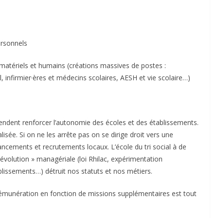
ersonnels
matériels et humains (créations massives de postes :
l, infirmier·ères et médecins scolaires, AESH et vie scolaire…)
tendent renforcer l’autonomie des écoles et des établissements.
isée. Si on ne les arrête pas on se dirige droit vers une
ncements et recrutements locaux. L’école du tri social à de
révolution » managériale (loi Rhilac, expérimentation
blissements…) détruit nos statuts et nos métiers.
émunération en fonction de missions supplémentaires est tout