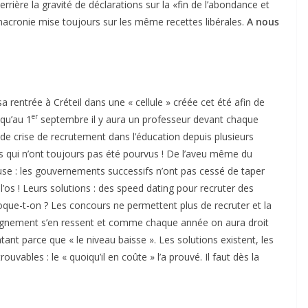
rière la gravité de déclarations sur la «fin de l’abondance et
 macronie mise toujours sur les même recettes libérales.
A nous
 rentrée à Créteil dans une « cellule » créée cet été afin de
er
 qu’au 1
septembre il y aura un professeur devant chaque
rande crise de recrutement dans l’éducation depuis plusieurs
es qui n’ont toujours pas été pourvus ! De l’aveu même du
 cause : les gouvernements successifs n’ont pas cessé de taper
l’os ! Leurs solutions : des speed dating pour recruter des
oque-t-on ? Les concours ne permettent plus de recruter et la
nseignement s’en ressent et comme chaque année on aura droit
ant parce que « le niveau baisse ». Les solutions existent, les
bles : le « quoiqu’il en coûte » l’a prouvé. Il faut dès la