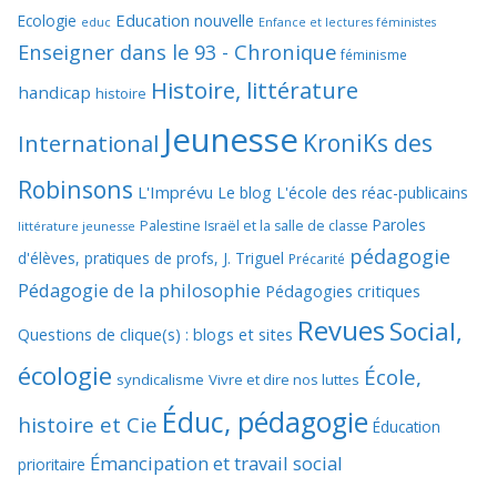
Education nouvelle
Ecologie
educ
Enfance et lectures féministes
Enseigner dans le 93 - Chronique
féminisme
Histoire, littérature
handicap
histoire
Jeunesse
KroniKs des
International
Robinsons
L'Imprévu
Le blog L'école des réac-publicains
Paroles
Palestine Israël et la salle de classe
littérature jeunesse
pédagogie
d'élèves, pratiques de profs, J. Triguel
Précarité
Pédagogie de la philosophie
Pédagogies critiques
Revues
Social,
Questions de clique(s) : blogs et sites
écologie
École,
syndicalisme
Vivre et dire nos luttes
Éduc, pédagogie
histoire et Cie
Éducation
Émancipation et travail social
prioritaire