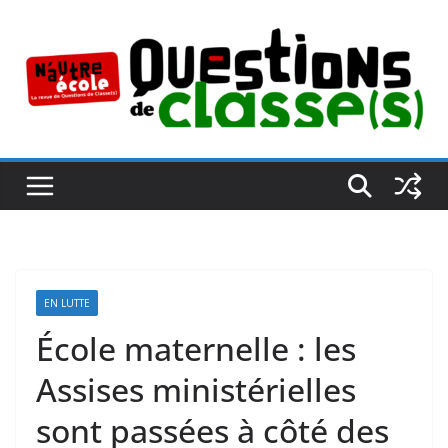
Passer
au
contenu
EN LUTTE
École maternelle : les
Assises ministérielles
sont passées à côté des