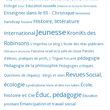
Education nouvelle
Ecologie
educ
Enfance et lectures féministes
Enseigner dans le 93 - Chronique
féminisme
Histoire, littérature
handicap
histoire
Jeunesse
KroniKs des
International
Robinsons
L'Imprévu
Le blog L'école des réac-publicains
Paroles
Palestine Israël et la salle de classe
littérature jeunesse
pédagogie
d'élèves, pratiques de profs, J. Triguel
Précarité
Pédagogie de la philosophie
Pédagogies critiques
Revues
Social,
Questions de clique(s) : blogs et sites
écologie
École,
syndicalisme
Vivre et dire nos luttes
Éduc, pédagogie
histoire et Cie
Éducation
Émancipation et travail social
prioritaire