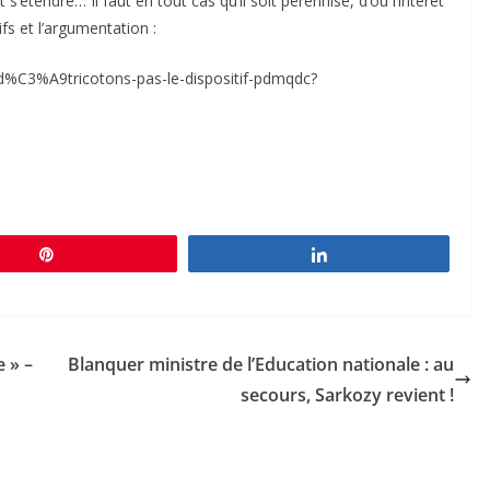
 s’étendre… Il faut en tout cas qu’il soit pérennisé, d’où l’intérêt
fs et l’argumentation :
%C3%A9tricotons-pas-le-dispositif-pdmqdc?
Épingle
Partagez
 » –
Blanquer ministre de l’Education nationale : au
secours, Sarkozy revient !