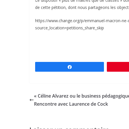
Le dispositif « plus de maitres que de classes » doit
de cette pétition, dont nous partageons les objecti
https://www.change.org/p/emmanuel-macron-ne-d
source_location=petitions_share_skip
Partagez
« Céline Alvarez ou le business pédagogique
Rencontre avec Laurence de Cock