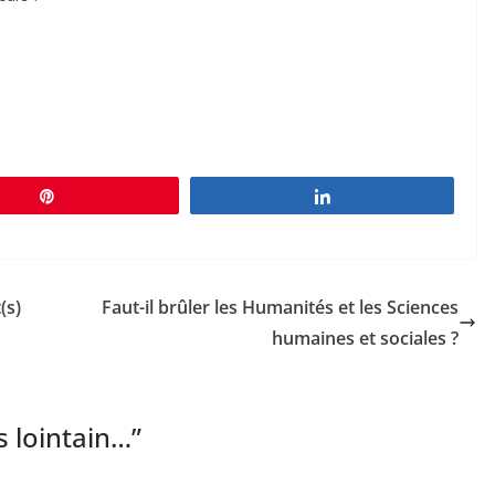
Épingle
Partagez
(s)
Faut-il brûler les Humanités et les Sciences
humaines et sociales ?
 lointain…
”