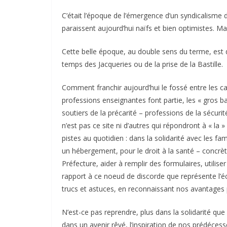
C’était l’époque de l’émergence d’un syndicalisme
paraissent aujourd’hui naïfs et bien optimistes. Ma
Cette belle époque, au double sens du terme, est 
temps des Jacqueries ou de la prise de la Bastille.
Comment franchir aujourd’hui le fossé entre les cat
professions enseignantes font partie, les « gros ba
soutiers de la précarité – professions de la sécuri
n’est pas ce site ni d’autres qui répondront à « l
pistes au quotidien : dans la solidarité avec les fa
un hébergement, pour le droit à la santé – concrè
Préfecture, aider à remplir des formulaires, utiliser
rapport à ce noeud de discorde que représente l’é
trucs et astuces, en reconnaissant nos avantages p
N’est-ce pas reprendre, plus dans la solidarité que 
dans un avenir rêvé, l’inspiration de nos prédécess