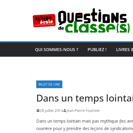
Passer
au
contenu
QUI SOMMES-NOUS ?
PUBLIEZ !
LIVRES 
BILLET DE UNE
Dans un temps loint
28 juillet 2014
Jean-Pierre Fournier
Dans un temps lointain mais pas mythique (les année
ouvrière pour y prendre des leçons de syndicalism