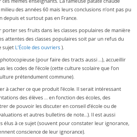
par ces mêmes enseignants. La fameuse patate chaude
milieu des années 60 mais leurs conclusions n’ont pas pu
 depuis et surtout pas en France.
ar porter ses fruits dans les classes populaires de manière
 attentes des classes populaires soit par un refus du
e sujet
L’École des ouvriers
).
a photocopieuse (pour faire des tracts aussi …), accueillir
s les codes de l’école (cette culture scolaire que l’on
 culture prétendument commune).
r à cacher ce que produit l’école. Il serait intéressant
entations des élèves … en fonction des écoles, des
rer de pouvoir les discuter en conseil d’école ou de
aluations et autres bulletins de note…). Il est aussi
es élus à ce sujet (souvent pour constater leur ignorance,
prennent conscience de leur ignorance).