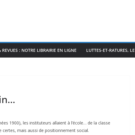
& REVUES : NOTRE LIBRAIRIE EN LIGNE
LUTTES-ET-RATURES, L
ain…
s 1900), les instituteurs allaient à l’école… de la classe
e certes, mais aussi de positionnement social.