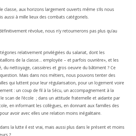
 de classe, aux horizons largement ouverts même s’ils nous
is aussi à mille lieux des combats catégoriels.
définitivement révolue, nous n’y retournerons pas plus qu’au
égories relativement privilégiées du salariat, dont les
taillons de la classe… employée – et parfois ouvrière», et les
té, du nettoyage, caissières et gros oeuvre du bâtiment ? Ce
a » question. Mais dans nos métiers, nous pouvons tenter des
milles qui luttent pour leur régularisation, pour un logement voire
tement : un coup de fil à la Sécu, un accompagnement à la
 le scan de l’école ; dans un attitude fraternelle et aidante par
cole, en informant les collègues, en donnant aux familles des
our avoir avec elles une relation moins inégalitaire.
dans la lutte il est vrai, mais aussi plus dans le présent et moins
eurs ?