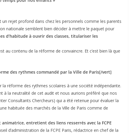
e temps pour nos enfants »
ît un rejet profond dans chez les personnels comme les parents
cation nationale semblent bien décider à mettre le paquet pour
s d’habitude à ouvrir des classes, titulariser les
est au contenu de la réforme de convaincre. Et c’est bien là que
éforme des rythmes commandé par la Ville de Paris[/vert]
r la réforme des rythmes scolaires à une société indépendante.
 à la neutralité de cet audit et nous aurions préféré que nos
(Inter Consultants Chercheurs) qui a été retenue pour évaluer la
t une habituée des marchés de la Ville de Paris comme de
t animatrice, entretient des liens resserrés avec la FCPE
eil d’administration de la FCPE Paris, rédactrice en chef de la