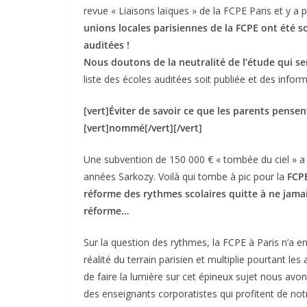
revue « Liaisons laïques » de la FCPE Paris et y a p
unions locales parisiennes de la FCPE ont été sol
auditées !
Nous doutons de la neutralité de l’étude qui se
liste des écoles auditées soit publiée et des informa
[vert]Éviter de savoir ce que les parents pens
[vert]nommé[/vert][/vert]
Une subvention de 150 000 € « tombée du ciel » a 
années Sarkozy. Voilà qui tombe à pic pour la
FCP
réforme des rythmes scolaires quitte à ne jamai
réforme…
Sur la question des rythmes, la FCPE à Paris n’a en
réalité du terrain parisien et multiplie pourtant 
de faire la lumière sur cet épineux sujet nous avo
des enseignants corporatistes qui profitent de notre