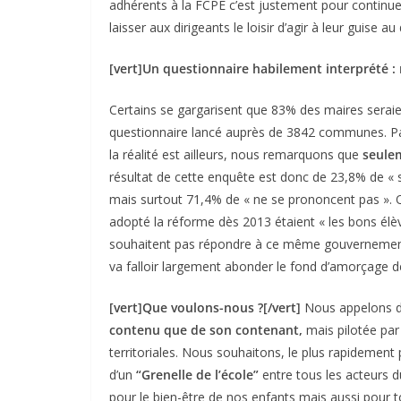
adhérents à la FCPE c’est justement pour continuer
laisser aux dirigeants le loisir d’agir à leur guise 
[vert]Un questionnaire habilement interprété : n
Certains se gargarisent que 83% des maires seraien
questionnaire lancé auprès de 3842 communes. Pa
la réalité est ailleurs, nous remarquons que
seule
résultat de cette enquête est donc de 23,8% de « sat
mais surtout 71,4% de « ne se prononcent pas ».
adopté la réforme dès 2013 étaient « les bons élè
souhaitent pas répondre à ce même gouverneme
va falloir largement abonder le fond d’amorçage de 
[vert]Que voulons-nous ?[/vert]
Nous appelons 
contenu que de son contenant,
mais pilotée par 
territoriales. Nous souhaitons, le plus rapidement
d’un
“Grenelle de l’école”
entre tous les acteurs d
pour le bien-être de nos enfants mais aussi pour to