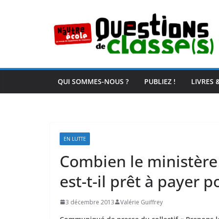
Passer
au
contenu
QUI SOMMES-NOUS ?
PUBLIEZ !
LIVRES 
EN LUTTE
Combien le ministère 
est-t-il prêt à payer 
3 décembre 2013
Valérie Guiffrey