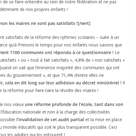
 de se faire entendre au sein de notre fédération et ne pas
au détriment de nos propres enfants !
on les maires ne sont pas satisfaits ![/vert]
t satisfaits de la réforme des rythmes scolaires – suite à un
rce qu’à Prenons le temps pour nos enfants nous savons que
ment 1100 communes ont répondu à ce questionnaire !
Le
isfaits » ou « tout à fait satisfaits », 4,8% de « non satisfaits »
 Quand on sait que l’immense majorité des communes qui ont
ves du gouvernement », et que 71,4% d’entre elles ne
nt,
cela en dit long sur leur adhésion au décret ministériel !
Il
la réforme pour faire taire la révolte des maires !
de nos vœux
une réforme profonde de l’école, tant dans son
l’Éducation nationale et non à la charge des collectivités
 possible
l’invalidation de cet audit partial
et la mise en place
u monde éducatifs qui soit le plus transparent possible. Ceci
us les adultes qui les entourent !