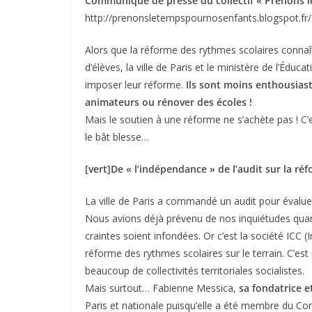
Communiqué de presse du collectif « Prenons l
http://prenonsletempspournosenfants.blogspot.fr/
Alors que la réforme des rythmes scolaires conna
d’élèves, la ville de Paris et le ministère de l’Édu
imposer leur réforme.
Ils sont moins enthousiaste
animateurs ou rénover des écoles !
Mais le soutien à une réforme ne s’achète pas ! C’
le bât blesse…
[vert]De « l’indépendance » de l’audit sur la r
La ville de Paris a commandé un audit pour évalue
Nous avions déjà prévenu de nos inquiétudes quant
craintes soient infondées. Or c’est la société ICC 
réforme des rythmes scolaires sur le terrain. C’es
beaucoup de collectivités territoriales socialistes.
Mais surtout… Fabienne Messica,
sa fondatrice e
Paris et nationale puisqu’elle a été membre du Cons